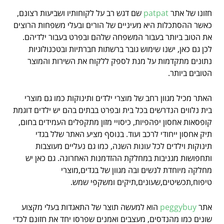
חזונו של אתר
patpat
שם דגש רב על לקוחותיו ושביעות רצונם,
כאשר ההסתכלות היא מעיניים של הורים ובעלי משפחות הרוצים
את הטוב ביותר בעבור המשפחה שלהם ובפרט בעבור ילדיהם.
לכן גם כאן, ישנו שימוש גובר ברשתות חברתיות ובטכנולוגיות
נתונים מתקדמות על מנת לספק ללקוח את השירות והמוצר
הטובים ביותר.
האתר מכיל מגוון רחב של מוצרי ילדים ותינוקות כמו גם מוצרי
בית נלווים הנדרשים בכל בית ובפרט בבתים בהם יש ילדים דוגמת
קופסאות אחסון יפהפיות, כיסויי מזון מתקפלים העמידים בחום,
תיק אחסון ייחודי לרכב ועוד. בנוסף מציע האתר שלל בגדי
תינוקות וילדים לכל עונות השנה, כמו גם נעליים מעוצבות
ותחפושות מגניבות במחלקת ההזדמנות האחרונה. גם כאן יש
מחלקה מיוחדת לנשים ובה מגוון של בגדים,מוצרי
טיפוח,תכשיטים,שעונים,תיקים ומשקפי שמש.
אתר
peggybuy
הוא למעשה תוצר של התאגדות בעלי מקצוע
שונים כמו מהנדסים, מעצבים ואמנים שפרסו יחד את חזונם לכדי