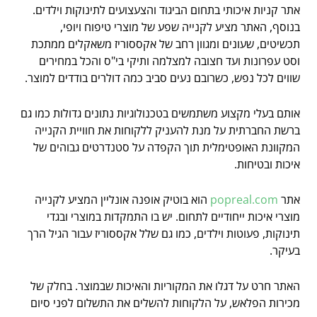
אתר קניות איכותי בתחום הביגוד והצעצועים לתינוקות וילדים.
בנוסף, האתר מציע לקנייה שפע של מוצרי טיפוח ויופי,
תכשיטים, שעונים ומגוון רחב של אקססוריז משאקלים ממתכת
וסט עפרונות ועד חצובה למצלמה ותיקי בי"ס והכל במחירים
שווים לכל נפש, כשרובם נעים סביב כמה דולרים בודדים למוצר.
אותם בעלי מקצוע משתמשים בטכנולוגיות נתונים גדולות כמו גם
ברשת החברתית על מנת להעניק ללקוחות את חוויית הקנייה
המקוונת האופטימלית תוך הקפדה על סטנדרטים גבוהים של
איכות ובטיחות.
אתר
popreal.com
הוא בוטיק אופנה אונליין המציע לקנייה
מוצרי איכות ייחודיים לתחום. יש בו התמקדות במוצרי ובגדי
תינוקות, פעוטות וילדים, כמו גם שלל אקססוריז עבור הגיל הרך
בעיקר.
האתר חרט על דגלו את המקוריות והאיכות שבמוצר. בחלק של
מכירות הפלאש, על הלקוחות להשלים את התשלום לפני סיום