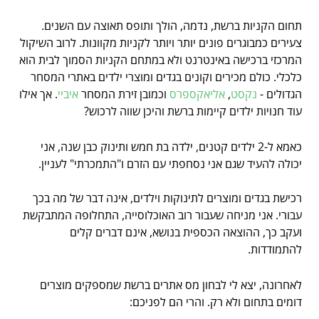
תחום הקניות ברשת, נדמה, הולך ותופס תאוצה עם השנים.
צעירים כמבוגרים פונים יותר ויותר לקניות מקוונות. לרוב השיקול
המרכזי ברכישה באינטרנט ולא במתחם הקניות הסמוך לבית הוא
כלכלי. כולם מכירים וקונים בגדים ומוצרי ילדים באתרי המסחר
הגדולים -
נקסט
,
אליאקספרס
וכמובן זירת המסחר
איביי
. אך אילו
עוד חנויות ילדים קיימות ברשת והיכן שווה לרכוש?
כאמא ל-2 ילדים קטנים, ילדה בת חמש ותינוק כבן שנה, אני
יכולה להעיד שגם אני נסחפתי עם הזרם ו"התמכרתי" לעניין.
רכישת בגדים ומוצרים לתינוקות וילדים, אינה דבר של מה בכך
עבורי. אני מניחה שעבור רוב האוכלוסייה, התחלופה המתבקשת
ועקב כך, ההוצאה הכספית בנושא, אינם דברים קלים
להתמודדות.
לאחרונה, יצא לי לבחון מס אתרים ברשת שמספקים מוצרים
דומים בתחום ולא רק. והרי הם לפניכם: