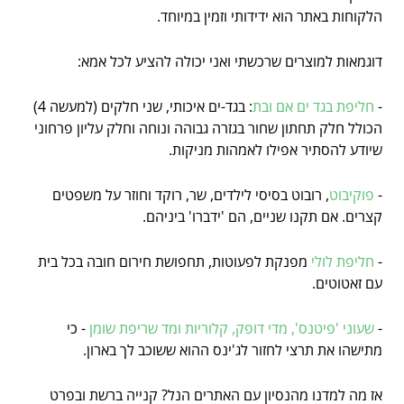
הלקוחות באתר הוא ידידותי וזמין במיוחד.
דוגמאות למוצרים שרכשתי ואני יכולה להציע לכל אמא:
-
חליפת בגד ים אם ובת
: בגד-ים איכותי, שני חלקים (למעשה 4)
הכולל חלק תחתון שחור בגזרה גבוהה ונוחה וחלק עליון פרחוני
שיודע להסתיר אפילו לאמהות מניקות.
-
פוקיבוט
, רובוט בסיסי לילדים, שר, רוקד וחוזר על משפטים
קצרים. אם תקנו שניים, הם 'ידברו' ביניהם.
-
חליפת לולי
מפנקת לפעוטות, תחפושת חירום חובה בכל בית
עם זאטוטים.
-
שעוני 'פיטנס', מדי דופק, קלוריות ומד שריפת שומן
- כי
מתישהו את תרצי לחזור לג'ינס ההוא ששוכב לך בארון.
אז מה למדנו מהנסיון עם האתרים הנל? קנייה ברשת ובפרט