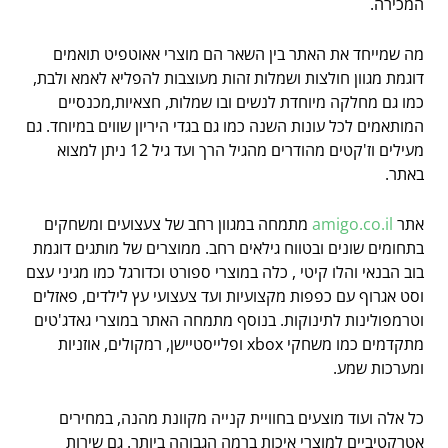
המכירה.
מה שמייחד את האתר בין השאר הם מוצרי אאוטפיט תואמים
דוגמת מגוון חולצות ושמלות זהות מעוצבות להפליא לאמא ולבת,
כמו גם מחלקה מיוחדת לנשים ובו שמלות, חצאיות,מכנסיים
המותאמים לכל עונות השנה כמו גם בגדי היריון שווים במיוחד. גם
מעילים וז'קטים מהודרים מהגיל הרך ועד גיל 12 ניתן למצוא
באתר.
אתר
amigo.co.il
מתמחה במגוון רחב של צעצועים ומשחקים
בתחומים שונים ובטווח גילאים רחב. ממוצרים של מותגים דוגמת
בוב הבנאי והלו קיטי , כלה במוצרי ספורט וכדורגל כמו מגיני עצם
וסט אגרוף עם כפפות מקצועיות ועד צעצועי עץ לילדים, פאזלים
וטרמפולינות לתינוקות. בנוסף מתמחה האתר במוצרי גאדג'טים
מתקדמים כמו משחקי xbox ופלייסטיישן, רמקולים, אוזניות
ומערכות שמע.
כל אלה ועוד מוצעים בחוויית קנייה מקוונת מהנה, במחירים
אטרקטיביים למוצרי איכות ברמה הגבוהה ביותר. גם שירות