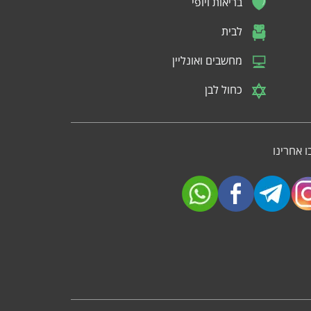
בריאות ויופי
לבית
מחשבים ואונליין
כחול לבן
 אחרינו