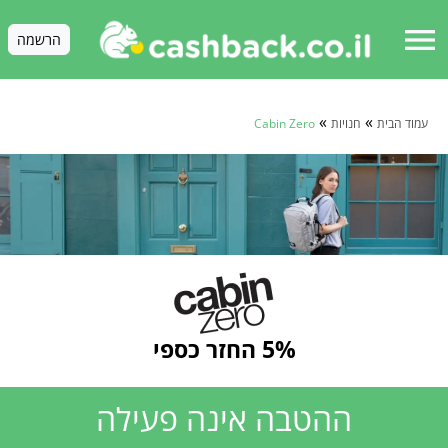
menu
הרשמה
»
»
עמוד הבית
חנויות
Cabin Zero
5% החזר כספי
ההטבה אינה פעילה