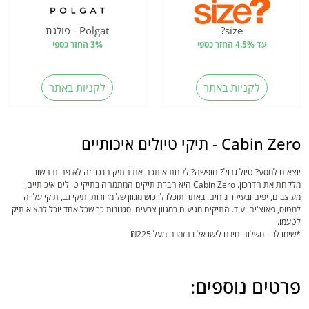
size?
Polgat - פולגת
עד 4.5% החזר כספי
3% החזר כספי
לקניות באתר
לקניות באתר
Cabin Zero - תיקי טיולים איכותיים
יוצאים למסע? טיול גדול? חופשה? לקחת איתכם את התיק הנכון זה לא פחות חשוב
מלקחת את הדרכון. Cabin Zero היא חברת תיקים המתמחה בתיקי טיולים איכותיים,
מעוצבים, יפים ובעיקר נוחים. באתר תוכלו לרכוש מגוון של מזוודות, תיקי גב, תיקי עלייה
למטוס, פאוצ'ים ועוד. התיקים מגיעים במגוון צבעים וסגנונות כך שכל אחד יוכל למצוא תיק
לטעמו.
*שימו לב - משלוח חינם לישראל בהזמנה מעל ₪‌225
פרטים נוספים: