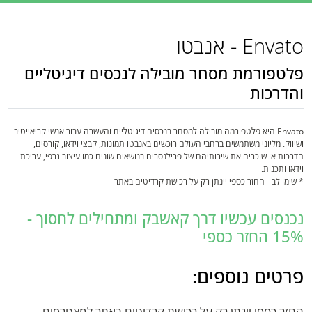
Envato - אנבטו
פלטפורמת מסחר מובילה לנכסים דיגיטליים
והדרכות
Envato היא פלטפורמה מובילה למסחר בנכסים דיגיטליים והעשרה עבור אנשי קריאייטיב
ושיווק. מליוני משתמשים ברחבי העולם רוכשים באנבטו תמונות, קבצי וידאו, קורסים,
הדרכות או שוכרים את שירותיהם של פרילנסרים בנושאים שונים כמו עיצוב גרפי, עריכת
וידאו ותכנות.
* שימו לב - החזר כספי יינתן רק על רכישת קרדיטים באתר
נכנסים עכשיו דרך קאשבק ומתחילים לחסוך -
15% החזר כספי
פרטים נוספים:
החזר כספי יינתן רק על רכישת קרדיטים באתר למצטרפים