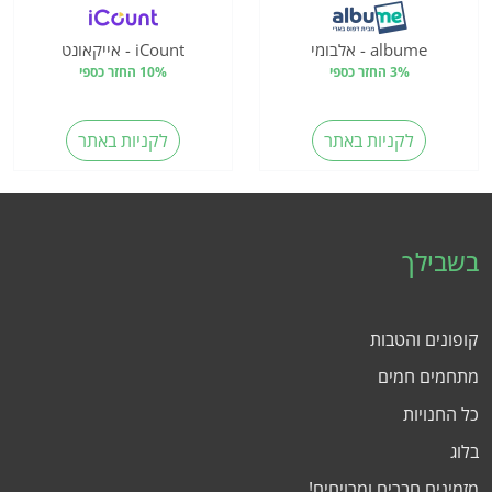
albume - אלבומי
iCount - אייקאונט
3% החזר כספי
10% החזר כספי
לקניות באתר
לקניות באתר
בשבילך
קופונים והטבות
מתחמים חמים
כל החנויות
בלוג
מזמינים חברים ומרויחים!