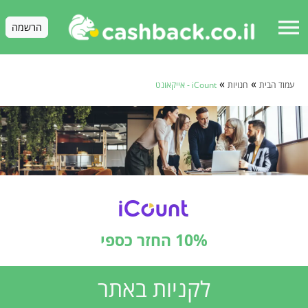
menu
הרשמה
»
»
עמוד הבית
חנויות
iCount - אייקאונט
10% החזר כספי
לקניות באתר