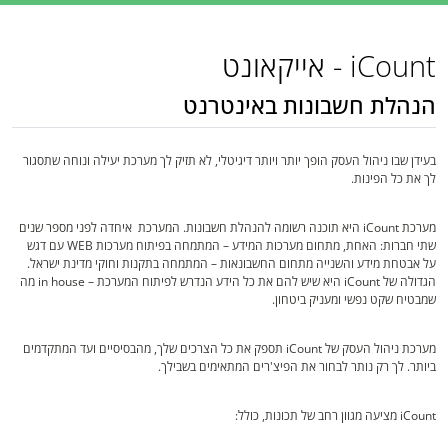
iCount - אייקאונט
הנהלת חשבונות באינטרנט
בעידן שבו ניהול העסק הופך יותר ויותר דיגיטלי, לא תזיק לך מערכת יעילה ונוחה שתסגור
לך את כל הפינות.
מערכת iCount היא תוכנה רשומה להנהלת חשבונות. המערכת איחדה לפני מספר שנים
שתי חברות: האחת, מתחום מערכות המידע – המתמחה בפיתוח מערכות WEB עם דגש
על אבטחת מידע והשנייה מתחום החשבונאות – המתמחה בתקנות וחוקי מדינת ישראל.
הגדולה של iCount היא שיש להם את כל הידע הנדרש לפיתוח המערכת – in house מה
שמבטיח שקט נפשי ומעניק ביטחון.
מערכת ניהול העסק של iCount תספק את כל הצרכים שלך, מהבסיסיים ועד המתקדמים
ביותר. לך רק נותר לבחור את הפיצ'רים המתאימים בשבילך.
iCount מציעה מגוון רחב של תכונות, כולל: