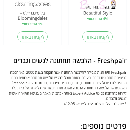
Beautiful Style
בלומינגדיילס -
Bloomingdales
4% החזר כספי
1% החזר כספי
לקניות באתר
לקניות באתר
Freshpair - הלבשה תחתונה לנשים וגברים
Freshpair היא חנות מובילה להלבשה תחתונה אשר הוקמה בשנת 2000 ומאז הפכה
למעצמת תחתונים ברחבי העולם. באתר תוכלו לרכוש הלבשה תחתונה איכותית ממגוון
מותגים לגברים ולנשים: תחתונים, חזיות, בגדי ים, פיג'מות, מחטבים ועוד. Freshpair
מאמינים שההלבשה התחתונה הנכונה תשנה את הרגשתו של כל אחד, על כך תוכלו
לקרוא בהרחבה בפינת Expert Advice באתר - כתבות ומאמרים בנושא התאמה אישית
לנשים ולגברים.
* שימו לב - עלות נשלוח ישיר לישראל $12.95
פרטים נוספים: