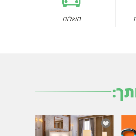
משלוח
תך: