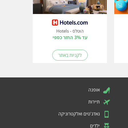
הוטלס - Hotels
עד 3% החזר כספי
לקניות באתר
אופנה
תיירות
גאדג'טים ואלקטרוניקה
ילדים