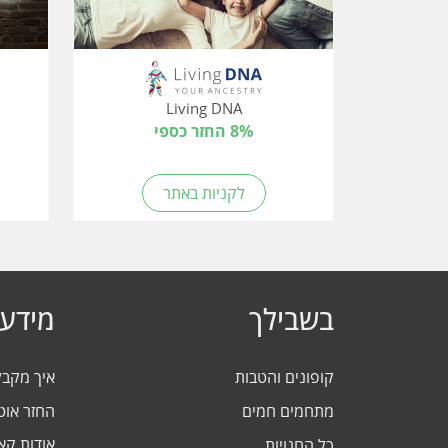
Living DNA
8% החזר כספי
לקניות באתר
בשבילך
מידע 
קופונים והטבות
איך מקב
מתחמים חמים
החזר אוט
אודות ק
כל החנויות