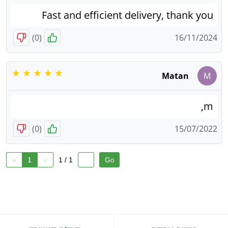
Fast and efficient delivery, thank you
)
0
(
16/11/2024
Matan
M
m,
)
0
(
15/07/2022
«
1
»
1 / 1