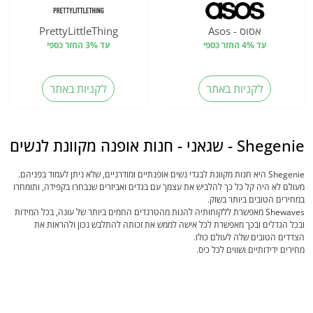
אסוס - Asos
PrettyLittleThing
עד 4% החזר כספי
עד 3% החזר כספי
לקניות באתר
לקניות באתר
Shegenie - שגאני - חנות אופנה מקוונת לנשים
Shegenie היא חנות מקוונת לבגדי נשים אופנתיים ומודרניים, שלא ניתן לעמוד בפניהם.
מעולם לא היה קל כל כך להלביש את עצמך עם בגדים ואביזרים שנבחרו בקפידה, ותומחרו
במחירים הטובים ביותר בשוק.
Shewaves מאפשרת ללקוחותיה להנות מהטרנדים החמים ביותר של עונה, בכל המידות
ובכל הגדלים ובכך מאפשרת לכל אישה לממש את זכותה להתלבש נכון ולהראות את
הצדדים הטובים שלה לעולם כולו.
מחירים ידידותיים ושווים לכל כיס.