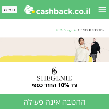
menu
הרשמה
»
»
עמוד הבית
חנויות
Shegenie - שגאני
עד 10% החזר כספי
ההטבה אינה פעילה