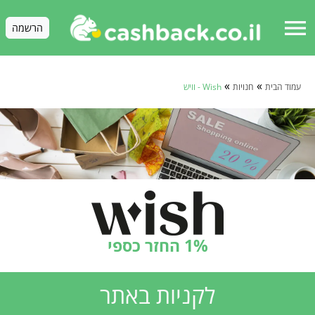
menu
הרשמה
»
»
עמוד הבית
חנויות
Wish - וויש
1% החזר כספי
לקניות באתר