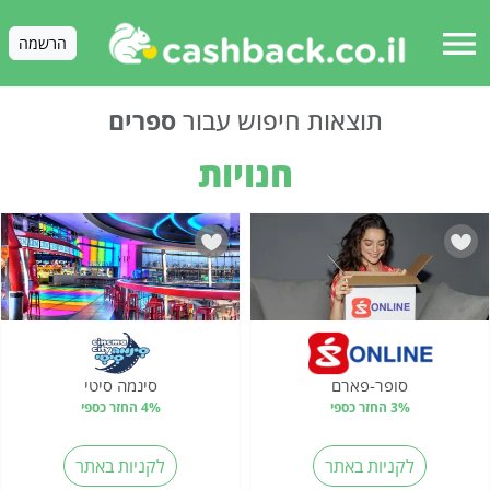
menu
הרשמה
תוצאות חיפוש עבור
ספרים
חנויות
סופר-פארם
סינמה סיטי
3% החזר כספי
4% החזר כספי
לקניות באתר
לקניות באתר