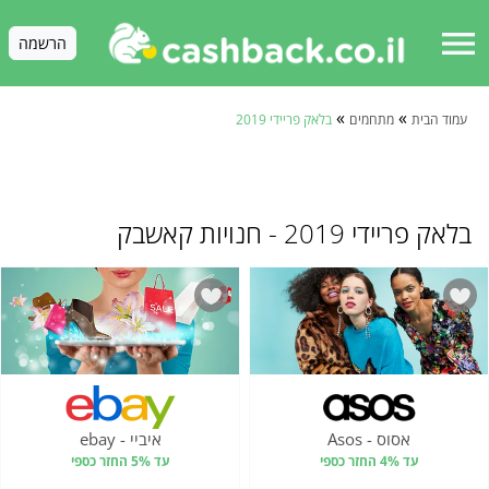
menu
הרשמה
»
»
עמוד הבית
מתחמים
בלאק פריידי 2019
בלאק פריידי 2019 - חנויות קאשבק
אסוס - Asos
איביי - ebay
עד 4% החזר כספי
עד 5% החזר כספי