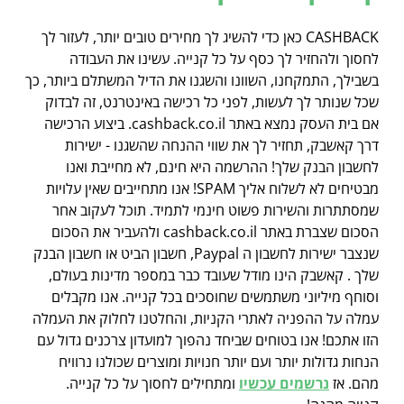
CASHBACK כאן כדי להשיג לך מחירים טובים יותר, לעזור לך
לחסוך ולהחזיר לך כסף על כל קנייה. עשינו את העבודה
בשבילך, התמקחנו, השוונו והשגנו את הדיל המשתלם ביותר, כך
שכל שנותר לך לעשות, לפני כל רכישה באינטרנט, זה לבדוק
אם בית העסק נמצא באתר cashback.co.il. ביצוע הרכישה
דרך קאשבק, תחזיר לך את שווי ההנחה שהשגנו - ישירות
לחשבון הבנק שלך! ההרשמה היא חינם, לא מחייבת ואנו
מבטיחים לא לשלוח אליך SPAM! אנו מתחייבים שאין עלויות
שמסתתרות והשירות פשוט חינמי לתמיד. תוכל לעקוב אחר
הסכום שצברת באתר cashback.co.il ולהעביר את הסכום
שנצבר ישירות לחשבון ה Paypal, חשבון הביט או חשבון הבנק
שלך . קאשבק הינו מודל שעובד כבר במספר מדינות בעולם,
וסוחף מיליוני משתמשים שחוסכים בכל קנייה. אנו מקבלים
עמלה על ההפניה לאתרי הקניות, והחלטנו לחלוק את העמלה
הזו אתכם! אנו בטוחים שביחד נהפוך למועדון צרכנים גדול עם
הנחות גדולות יותר ועם יותר חנויות ומוצרים שכולנו נרוויח
מהם. אז
נרשמים עכשיו
ומתחילים לחסוך על כל קנייה.