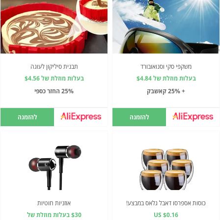
משקפי סקי וסנואובורד
תבנית סיליקון לעוגה
בעלות מוזלת של $4.84
בעלות מוזלת של $4.56
+ 25% קאשבק
25% החזר כספי
להזמנה
להזמנה
כוסות אספרסו דאבל גלאס במבצע!
אוזניות חוטיות
US $0.16
$30 בעלות מוזלת של