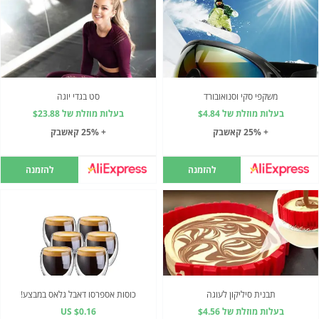
משקפי סקי וסנואובורד
סט בגדי יוגה
בעלות מוזלת של $4.84
בעלות מוזלת של $23.88
+ 25% קאשבק
+ 25% קאשבק
להזמנה
להזמנה
תבנית סיליקון לעוגה
כוסות אספרסו דאבל גלאס במבצע!
בעלות מוזלת של $4.56
US $0.16