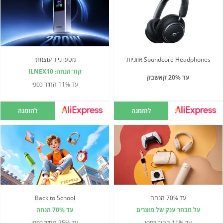
Soundcore Headphones אוזניות
מטען נייד עוצמתי
קוד הנחה: ILNEX10
עד 20% קאשבק
עד 11% החזר כספי
להזמנה
להזמנה
עד 70% הנחה
Back to School
על מבחר ענק של מוצרים
עד 70% הנחה
עד 11% החזר כספי
עד 25% החזר כספי