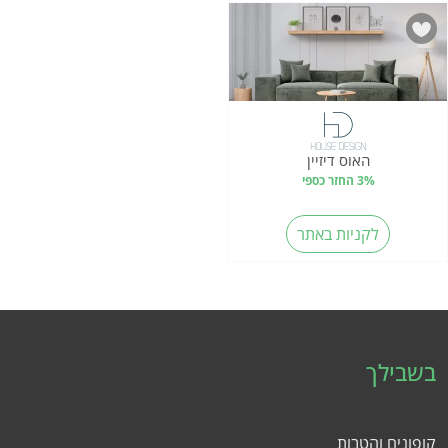
האוס דיזיין
3% החזר כספי
לקניות באתר
בשבילך
קופונים והטבות