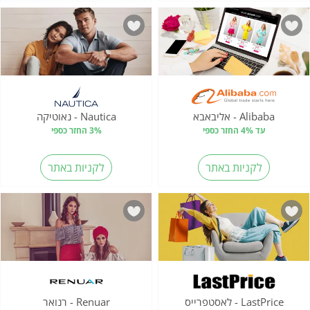
Alibaba - אליבאבא
Nautica - נאוטיקה
עד 4% החזר כספי
3% החזר כספי
לקניות באתר
לקניות באתר
LastPrice - לאסטפרייס
Renuar - רנואר